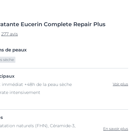
atante
Eucerin Complete Repair
Plus
277 avis
ns de peaux
ès sèche
ncipaux
 immédiat +48h de la peau sèche
Voir plus
drate intensivement
és
atation naturels (FHN), Céramide-3,
En savoir plus