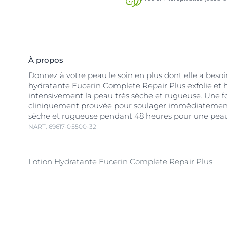
À propos
Donnez à votre peau le soin en plus dont elle a besoin
hydratante Eucerin Complete Repair Plus exfolie et 
intensivement la peau très sèche et rugueuse. Une 
cliniquement prouvée pour soulager immédiatement
sèche et rugueuse pendant 48 heures pour une peau
NART: 69617-05500-32
Lotion Hydratante Eucerin Complete Repair Plus
La Lotion intensive Complete RepairMC d'Eucerin av
contient une combinaison unique et très efficace d'i
combattent les multiples facteurs clés qui causent
l