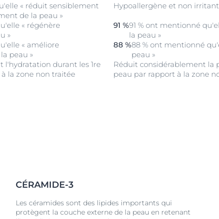
'elle « réduit sensiblement
Hypoallergène et non irritan
ement de la peau »
'elle « régénère
91 %
91 % ont mentionné qu'e
au »
la peau »
'elle « améliore
88 %
88 % ont mentionné qu'e
 la peau »
peau »
l'hydratation durant les 1re
Réduit considérablement la p
à la zone non traitée
peau par rapport à la zone no
CÉRAMIDE-3
Les céramides sont des lipides importants qui
protègent la couche externe de la peau en retenant