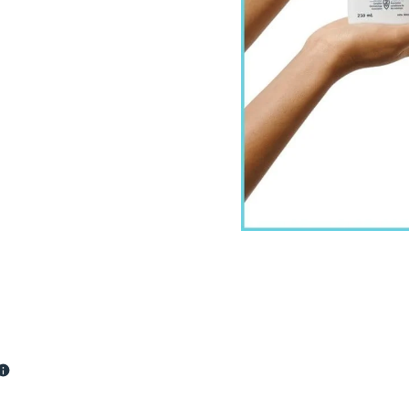
iennent
e la peau, et
le de la peau
aporation.
hydratation de