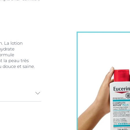
. La lotion
hydrate
formule
 la peau très
 douce et saine.
ec 10 % d'urée
ngrédients qui
a peau sèche
: