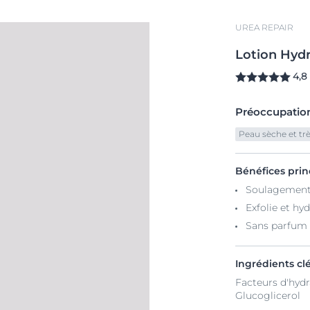
UREA REPAIR
Lotion
Hydr
4,8
Préoccupatio
Peau sèche et tr
Bénéfices pri
Soulagement
Exfolie et hy
Sans parfum
Ingrédients cl
Facteurs d'hydr
Glucoglicerol