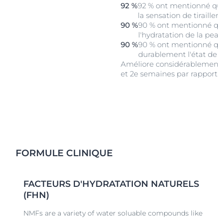
92 %
92 % ont mentionné qu
la sensation de tiraill
90 %
90 % ont mentionné qu
l'hydratation de la pe
90 %
90 % ont mentionné qu
durablement l'état de
Améliore considérablement 
et 2e semaines par rapport 
FORMULE CLINIQUE
FACTEURS D'HYDRATATION NATURELS
(FHN)
NMFs are a variety of water soluable compounds like