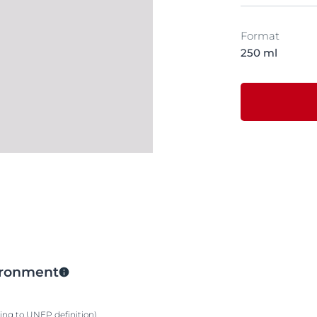
Format
250 ml
vironment
ding to UNEP definition)