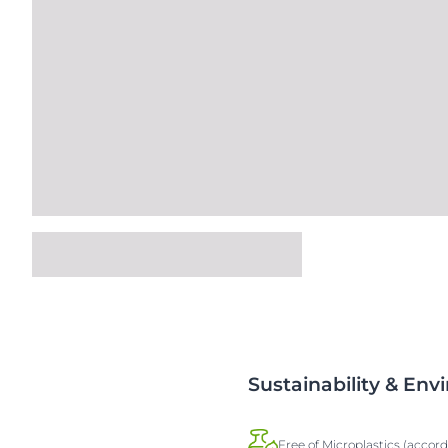
Sustainability & En
Free of Microplastics (accor