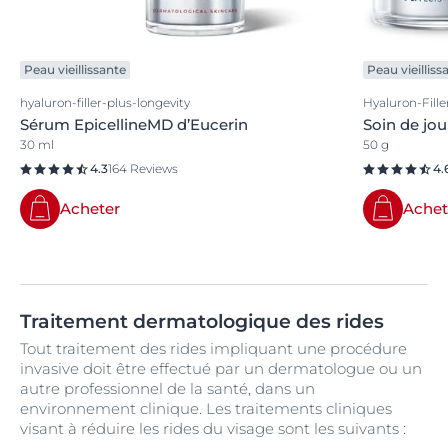
Peau vieillissante
Peau vieilliss
hyaluron-filler-plus-longevity
Hyaluron-Fille
Sérum EpicellineMD d’Eucerin
Soin de jou
30 ml
50 g
4.3
164 Reviews
4.
Acheter
Achet
Traitement dermatologique des rides
Tout traitement des rides impliquant une procédure
invasive doit être effectué par un dermatologue ou un
autre professionnel de la santé, dans un
environnement clinique. Les traitements cliniques
visant à réduire les rides du visage sont les suivants :