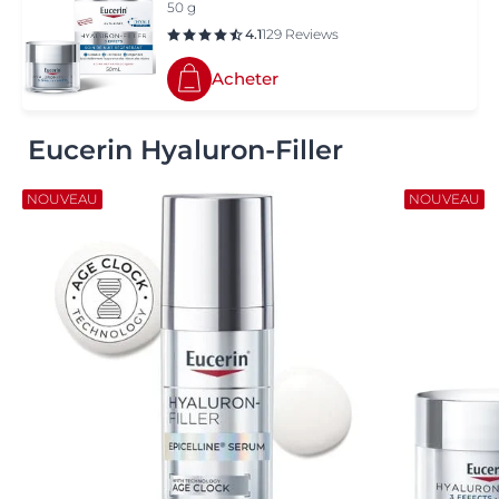
50 g
4.1
129 Reviews
Acheter
Eucerin Hyaluron-Filler
NOUVEAU
NOUVEAU