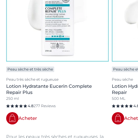
Peau sèche et très sèche
Peau sèche et
Peau très sèche et rugueuse
Peau séche
Lotion Hydratante Eucerin Complete
Lotion Hyd
Repair Plus
Repair
250 ml
500 ML
4.8
277 Reviews
4.
Acheter
Achet
Pour les peaux très sèches et rugueuses, la