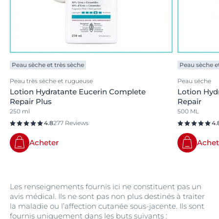
Peau sèche et très sèche
Peau sèche et
Peau très sèche et rugueuse
Peau séche
Lotion Hydratante Eucerin Complete
Lotion Hyd
Repair Plus
Repair
250 ml
500 ML
4.8
277 Reviews
4.
Acheter
Achet
Les renseignements fournis ici ne constituent pas un
avis médical. Ils ne sont pas non plus destinés à traiter
la maladie ou l’affection cutanée sous-jacente. Ils sont
fournis uniquement dans les buts suivants :