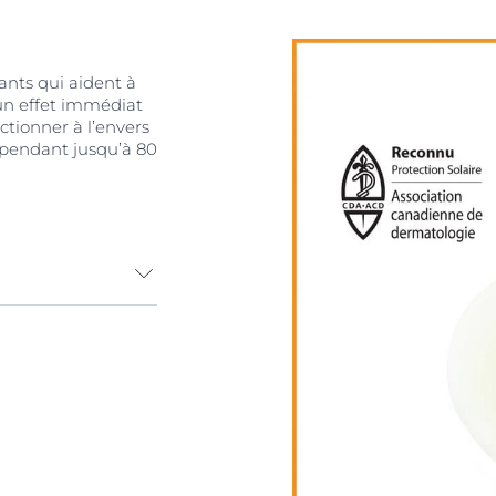
ants qui aident à
 un effet immédiat
ctionner à l’envers
au pendant jusqu’à 80
complète
omplexe unique
ombattent les
e d’hydratation
est offert dans
 atteindre, sèche
u (pendant
ns développée