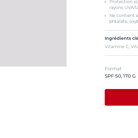
Protection so
rayons UVA/
Ne contient 
phtalate, ox
Ingrédients cl
Vitamine C, Vi
Format
SPF 50, 170 G