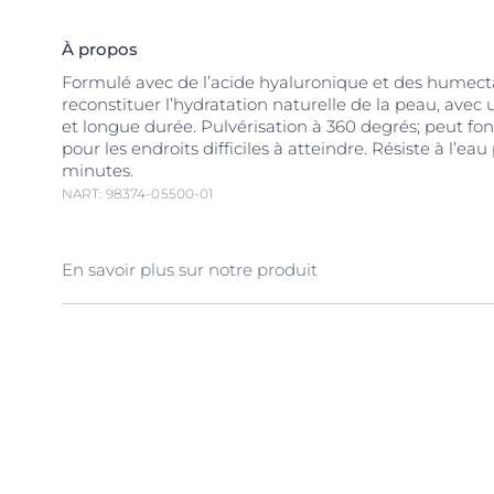
À propos
Formulé avec de l’acide hyaluronique et des humect
reconstituer l’hydratation naturelle de la peau, avec
et longue durée. Pulvérisation à 360 degrés; peut fon
pour les endroits difficiles à atteindre. Résiste à l’e
minutes.
NART: 98374-05500-01
En savoir plus sur notre produit
L’écran solaire en vaporisateur Eucerin Hydratation 
protège contre les rayons UVA/UVB et possède un c
de 5 antioxydants (Bouclier 5 AntioxydantsMC) qui c
agresseurs environnementaux affaiblissant la barrièr
de la peau, pour une peau d’apparence plus saine. Il 
un vaporisateur pratique pour les endroits difficiles à
sans laisser de résidus visibles et est résistant à l’ea
jusqu’à 80 minutes). Eucerin est une marque de soi