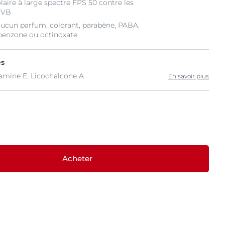
laire à large spectre FPS 50 contre les
UVB
aucun parfum, colorant, parabène, PABA,
ybenzone ou octinoxate
és
tamine E, Licochalcone A
En savoir plus
Acheter