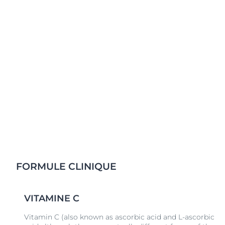
avec des dermatologues et s’appuie sur une approch
sans compromis.
FORMULE CLINIQUE
VITAMINE C
Vitamin C (also known as ascorbic acid and L-ascorbic