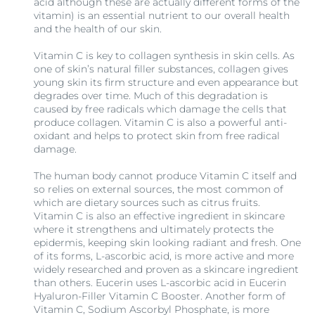
acid although these are actually different forms of the
vitamin) is an essential nutrient to our overall health
and the health of our skin.
Vitamin C is key to collagen synthesis in skin cells. As
one of skin’s natural filler substances, collagen gives
young skin its firm structure and even appearance but
degrades over time. Much of this degradation is
caused by free radicals which damage the cells that
produce collagen. Vitamin C is also a powerful anti-
oxidant and helps to protect skin from free radical
damage.
The human body cannot produce Vitamin C itself and
so relies on external sources, the most common of
which are dietary sources such as citrus fruits.
Vitamin C is also an effective ingredient in skincare
where it strengthens and ultimately protects the
epidermis, keeping skin looking radiant and fresh. One
of its forms, L-ascorbic acid, is more active and more
widely researched and proven as a skincare ingredient
than others. Eucerin uses L-ascorbic acid in Eucerin
Hyaluron-Filler Vitamin C Booster. Another form of
Vitamin C, Sodium Ascorbyl Phosphate, is more