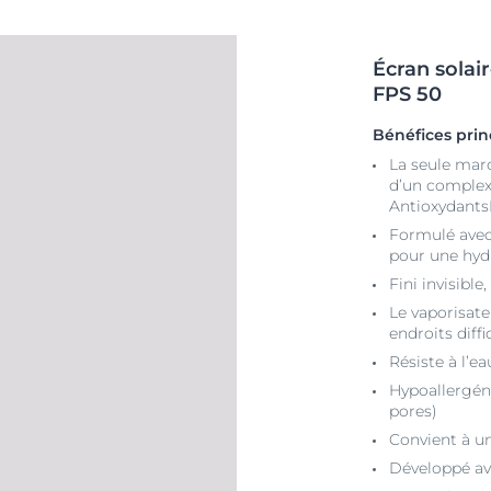
Écran
solai
FPS 50
Bénéfices pri
La seule mar
d’un complex
Antioxydant
Formulé avec
pour une hyd
Fini invisible
Le vaporisate
endroits diffi
Résiste à l’e
Hypoallergén
pores)
Convient à un
Développé a