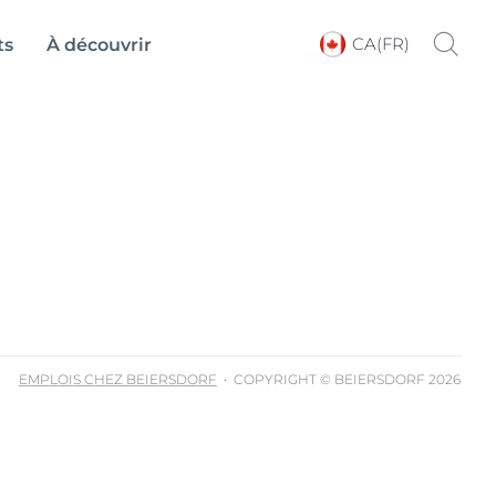
CA(FR)
ts
À découvrir
Choose your Language &
Country
EMPLOIS CHEZ BEIERSDORF
COPYRIGHT © BEIERSDORF 2026