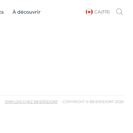
CA(FR)
ts
À découvrir
Choose your Language &
Country
EMPLOIS CHEZ BEIERSDORF
COPYRIGHT © BEIERSDORF 2026