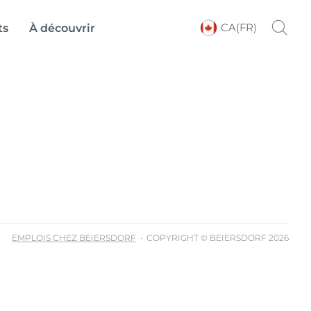
CA(FR)
ts
À découvrir
Choose your Language &
Country
EMPLOIS CHEZ BEIERSDORF
COPYRIGHT © BEIERSDORF 2026