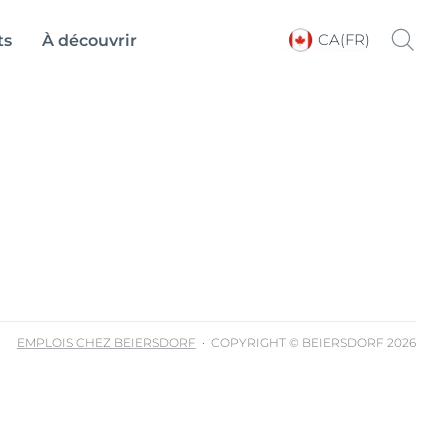
CA(FR)
ts
À découvrir
Choose your Language &
Country
EMPLOIS CHEZ BEIERSDORF
COPYRIGHT © BEIERSDORF 2026